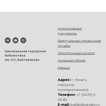
Нормативные
документы
Виртуальная справочная
служба
Центральная городская
Электронный каталог
библиотека
им. Н.С. Байтерякова
Книжный обзор
Афиша
Адрес:
г. Можга,
переулок
Кооперативный,6
Телефон:
+7 (34139)-3-
05-85
E-mail:
baitlib@yandex.ru