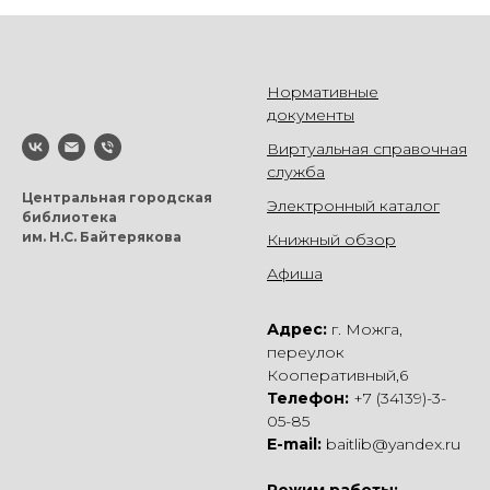
Нормативные
документы
Виртуальная справочная
служба
Центральная городская
Электронный каталог
библиотека
им. Н.С. Байтерякова
Книжный обзор
Афиша
Адрес:
г. Можга,
переулок
Кооперативный,6
Телефон:
+7 (34139)-3-
05-85
E-mail:
baitlib@yandex.ru
Режим работы: