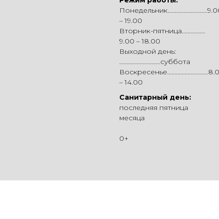
Понедельник...........................9.
– 19.00
Вторник-пятница................
9.00 – 18.00
Выходной день:
............................суббота
Воскресенье............................8
– 14.00
Санитарный день:
последняя пятница
месяца
0+