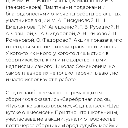
ЦГБ им. Н. С. Байтерякова), Михайловой В. К.
(пенсионерка). Памятными подарками и
благодарностями отмечены работы остальных
участников акции М. А. Пискуновой, Н. Н.
Емельянова, Г. М. Алешкиной, Т. В. Русецкой, Н.
А. Савиной, С. А. Сидоровой, А. Н. Рыковой, П.
Романовой, О. Федоровой. Акция показала, что
и сегодня многие жители хранят книги поэта.
У кого-то их много, у кого-то лишь стихи в
сборниках. Есть книги и с дарственными
надписями самого Николая Семеновича, но
самое главное их не только перечитывают, но
и часто используют в работе.
Среди наиболее часто, встречающихся
сборников оказались «Серебряная лодка»,
«Луысал ке ваньзэ вераме», «Сьӧд валъёс», «Шур
кутске ошмесысен». Приятно, что школьницы,
участвовавшие в акции, узнали о творчестве
поэта через сборники «Город судьбы моей» и