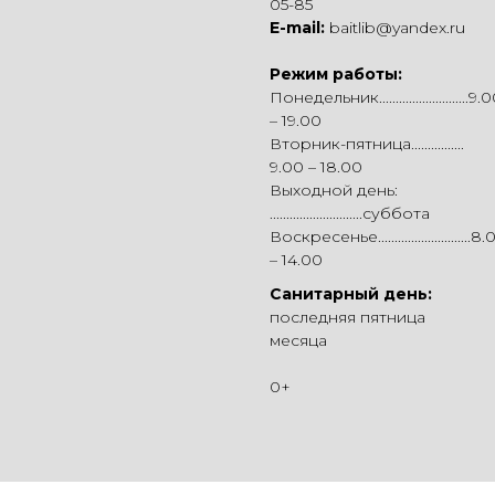
05-85
E-mail:
baitlib@yandex.ru
Режим работы:
Понедельник...........................9.
– 19.00
Вторник-пятница................
9.00 – 18.00
Выходной день:
............................суббота
Воскресенье............................8
– 14.00
Санитарный день:
последняя пятница
месяца
0+