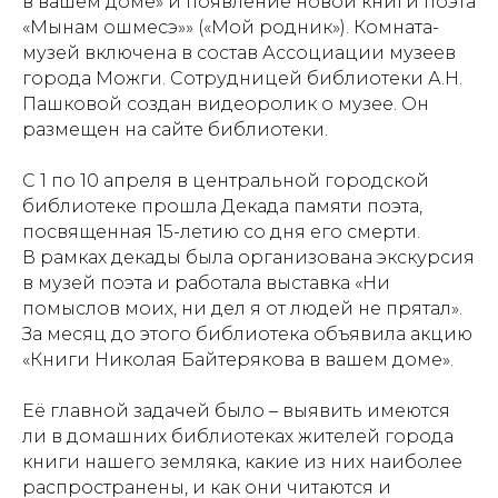
в вашем доме» и появление новой книги поэта
«Мынам ошмесэ»» («Мой родник»). Комната-
музей включена в состав Ассоциации музеев
города Можги. Сотрудницей библиотеки А.Н.
Пашковой создан видеоролик о музее. Он
размещен на сайте библиотеки.
С 1 по 10 апреля в центральной городской
библиотеке прошла Декада памяти поэта,
посвященная 15-летию со дня его смерти.
В рамках декады была организована экскурсия
в музей поэта и работала выставка «Ни
помыслов моих, ни дел я от людей не прятал».
За месяц до этого библиотека объявила акцию
«Книги Николая Байтерякова в вашем доме».
Её главной задачей было – выявить имеются
ли в домашних библиотеках жителей города
книги нашего земляка, какие из них наиболее
распространены, и как они читаются и