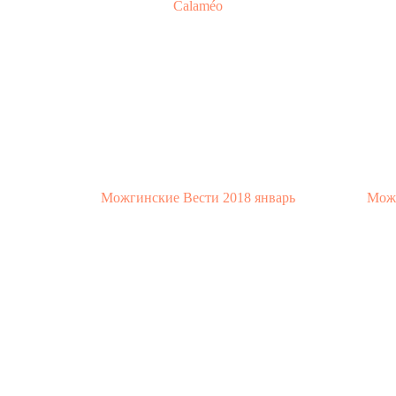
Calaméo
Можгинские Вести 2018 январь
Можг