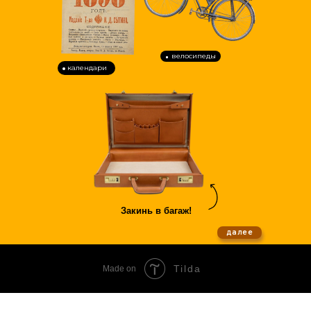
велосипеды
календари
Закинь в багаж!
далее
Tilda
Made on