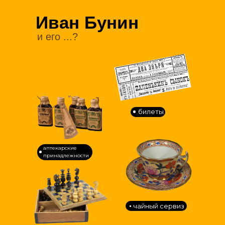
Иван Бунин
и его ...?
билеты
аптекарские
принадлежности
чайный сервиз